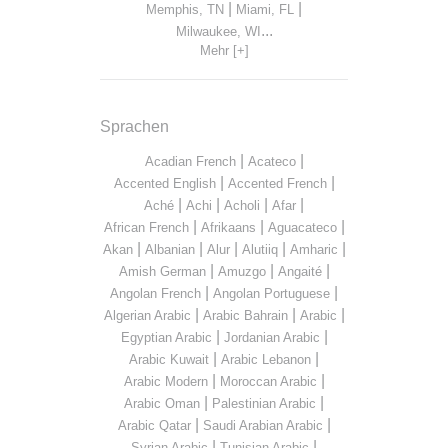
|
|
Memphis, TN
Miami, FL
...
Milwaukee, WI
Mehr [+]
Sprachen
|
|
Acadian French
Acateco
|
|
Accented English
Accented French
|
|
|
|
Aché
Achi
Acholi
Afar
|
|
|
African French
Afrikaans
Aguacateco
|
|
|
|
|
Akan
Albanian
Alur
Alutiiq
Amharic
|
|
|
Amish German
Amuzgo
Angaité
|
|
Angolan French
Angolan Portuguese
|
|
|
Algerian Arabic
Arabic Bahrain
Arabic
|
|
Egyptian Arabic
Jordanian Arabic
|
|
Arabic Kuwait
Arabic Lebanon
|
|
Arabic Modern
Moroccan Arabic
|
|
Arabic Oman
Palestinian Arabic
|
|
Arabic Qatar
Saudi Arabian Arabic
|
|
Syrian Arabic
Tunisian Arabic