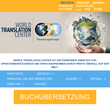
DEUTSCH
ENGLISH
ESPAÑOL
FRANÇAIS
PORTUGUÊS
РУССКИЙ
عربى
中文
日本語
WORLD TRANSLATION CENTER IST EIN FÜHRENDER ANBIETER VON
SPRACHÜBERSETZUNGEN UND SPRACHAUFNAHMEN DURCH PROFIS ÜBERALL AUF DER
WELT.
STARTSEITE
SERVICES
SPRACHEN, DIE WIR ÜBERSETZEN
KUNDEN
ARTIKEL
ÜBER UNS
KONTAKT
BUCHÜBERSETZUNG