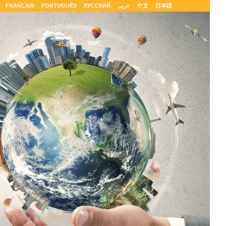
FRANÇAIS
PORTUGUÊS
РУССКИЙ
عربى
中文
日本語