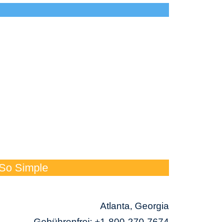
 So Simple
Atlanta, Georgia
Gebührenfrei:
+1-800-270-7674